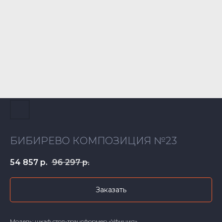
БИБИРЕВО КОМПОЗИЦИЯ №23
54 857
р.
96 297
р.
Заказать
Модель: шкаф стол-трансформер «Уфиция»